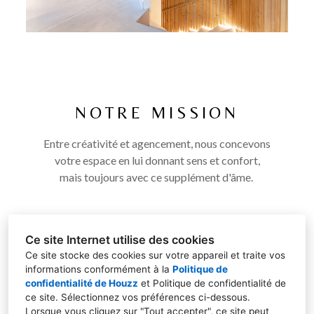
DES KORES
À PROPOS
RÉALISATIONS
PRESSE
CONTACT
NOTRE MISSION
Entre créativité et agencement, nous concevons
votre espace en lui donnant sens et confort,
mais toujours avec ce supplément d'âme.
Ce site Internet utilise des cookies
Ce site stocke des cookies sur votre appareil et traite vos
informations conformément à la
Politique de
confidentialité de Houzz
et
Politique de confidentialité de
ce site
. Sélectionnez vos préférences ci-dessous.
Des Korēs Strasbourg&Colmar
Lorsque vous cliquez sur "Tout accepter", ce site peut