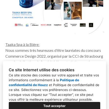
Taaka Spa à la Bière:
Nous sommes très heureuses d'être lauréates du concours
Commerce Design 2022, organisé par la CCI de Strasbourg
pour la réalisation du Spa à la bière
@taakabeerspa,
le
premier Spa à la bière de France.
Ce site Internet utilise des cookies
Ce site stocke des cookies sur votre appareil et traite vos
informations conformément à la
Politique de
confidentialité de Houzz
et
Politique de confidentialité de
ce site
. Sélectionnez vos préférences ci-dessous.
Des Korēs Strasbourg&Colmar
Lorsque vous cliquez sur "Tout accepter", ce site peut
vous offrir la meilleure expérience utilisateur possible.
06 23 79 08 85
Tout accepter